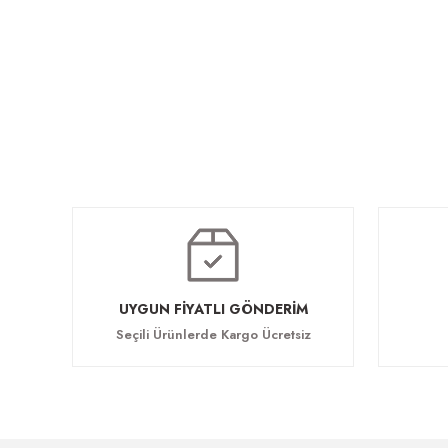
Hazel Kanepe
Hazel Toplantı Masası
63.254,40 TL
167.692,80 TL
UYGUN FİYATLI GÖNDERİM
Seçili Ürünlerde Kargo Ücretsiz