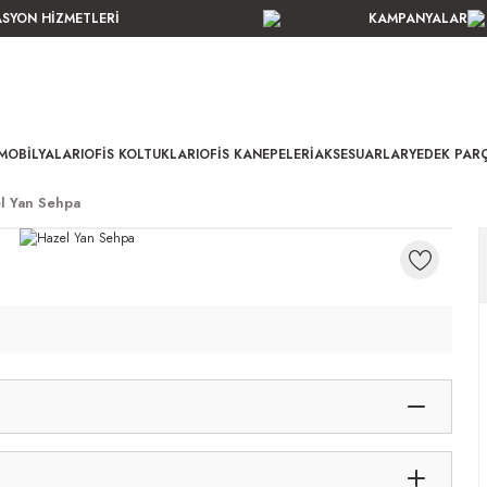
ASYON HİZMETLERİ
KAMPANYALAR
MOBILYALARI
OFIS KOLTUKLARI
OFIS KANEPELERI
AKSESUARLAR
YEDEK PAR
l Yan Sehpa