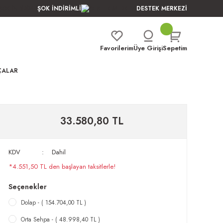
ŞOK İNDİRİMLİ
DESTEK MERKEZİ
Favorilerim
Üye Girişi
Sepetim
ÇALAR
33.580,80 TL
KDV
Dahil
*4.551,50 TL den başlayan taksitlerle!
Seçenekler
Dolap - ( 154.704,00 TL )
Orta Sehpa - ( 48.998,40 TL )