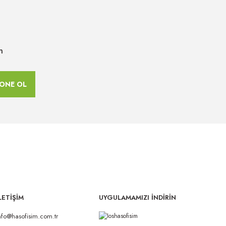
n
ONE OL
LETİŞİM
UYGULAMAMIZI İNDİRİN
nfo@hasofisim.com.tr