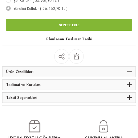
Şef Koltuk - ( 25.957,80 TL )
apları
Yönetici Koltuk - ( 26.462,70 TL )
SEPETE EKLE
Planlanan Teslimat Tarihi
meceler
saları
Ürün Özellikleri
Teslimat ve Kurulum
Taksit Seçenekleri
UYGUN FİYATLI GÖNDERİM
GÜVENLİ ALIŞVERİŞ