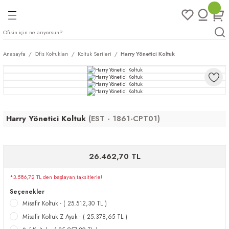
Geri Dön
Geri Dön
Geri Dön
Geri Dön
ları
rı
eri
Anasayfa
Ofis Koltukları
Koltuk Serileri
Harry Yönetici Koltuk
arı
mları
eri
ileri
ımları
plar
ı
ukları
klar
Harry Yönetici Koltuk
(EST - 1861-CPT01)
r
26.462,70 TL
ımları
eri
*3.586,72 TL den başlayan taksitlerle!
tukları
Seçenekler
Misafir Koltuk - ( 25.512,30 TL )
saları
arı
Misafir Koltuk Z Ayak - ( 25.378,65 TL )