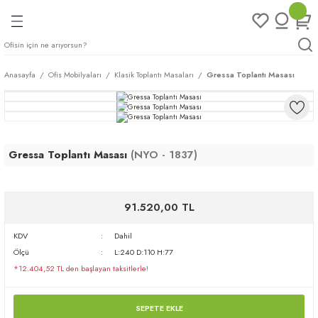
Geri Dön
Geri Dön
Geri Dön
Geri Dön
ları
rı
eri
Anasayfa
Ofis Mobilyaları
Klasik Toplantı Masaları
Gressa Toplantı Masası
arı
mları
eri
ileri
ımları
Gressa Toplantı Masası
(NYO - 1837)
plar
ı
ukları
klar
r
91.520,00 TL
ımları
eri
KDV
Dahil
Ölçü
L:240 D:110 H:77
tukları
*12.404,52 TL den başlayan taksitlerle!
saları
arı
SEPETE EKLE