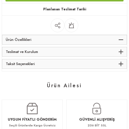
apları
Planlanan Teslimat Tarihi
Ürün Özellikleri
meceler
Teslimat ve Kurulum
saları
Taksit Seçenekleri
Ürün Ailesi
Gressa
274.560,00 TL
UYGUN FİYATLI GÖNDERİM
GÜVENLİ ALIŞVERİŞ
Seçili Ürünlerde Kargo Ücretsiz
256 BİT SSL