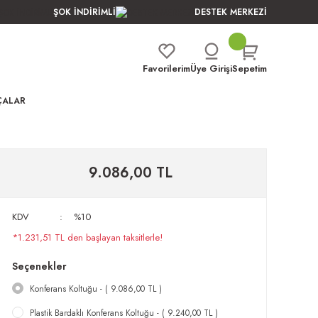
ŞOK İNDİRİMLİ
DESTEK MERKEZİ
Favorilerim
Üye Girişi
Sepetim
ÇALAR
9.086,00 TL
KDV
%10
*1.231,51 TL den başlayan taksitlerle!
Seçenekler
Konferans Koltuğu - ( 9.086,00 TL )
Plastik Bardaklı Konferans Koltuğu - ( 9.240,00 TL )