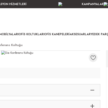
ASYON HİZMETLERİ
KAMPANYALAR
MOBILYALARI
OFIS KOLTUKLARI
OFIS KANEPELERI
AKSESUARLAR
YEDEK PAR
nferans Koltuğu