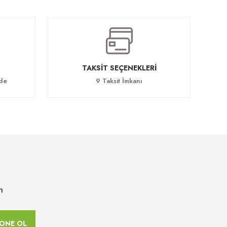
TAKSİT SEÇENEKLERİ
ade
9 Taksit İmkanı
n
ONE OL