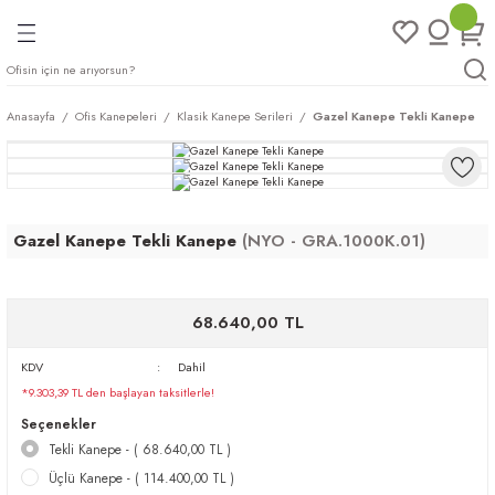
Geri Dön
Geri Dön
Geri Dön
Geri Dön
ları
rı
eri
Anasayfa
Ofis Kanepeleri
Klasik Kanepe Serileri
Gazel Kanepe Tekli Kanepe
arı
mları
eri
ileri
ımları
Gazel Kanepe Tekli Kanepe
(NYO - GRA.1000K.01)
plar
ı
ukları
klar
r
68.640,00 TL
ımları
eri
KDV
Dahil
*9.303,39 TL den başlayan taksitlerle!
tukları
Seçenekler
Tekli Kanepe - ( 68.640,00 TL )
saları
arı
Üçlü Kanepe - ( 114.400,00 TL )