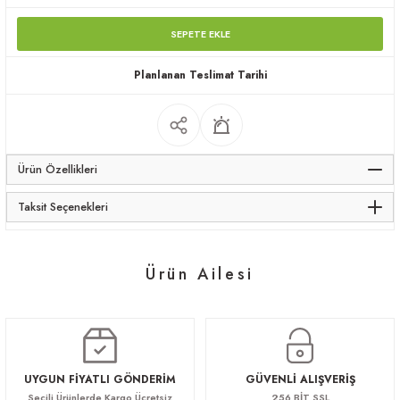
apları
SEPETE EKLE
Planlanan Teslimat Tarihi
meceler
Ürün Özellikleri
saları
Taksit Seçenekleri
Ürün Ailesi
Gazel Makam Koltuk
Gazel Toplantı Masası
Gazel
68.640,00 TL
183.040,00 TL
663.520,00 TL
UYGUN FİYATLI GÖNDERİM
GÜVENLİ ALIŞVERİŞ
Seçili Ürünlerde Kargo Ücretsiz
256 BİT SSL