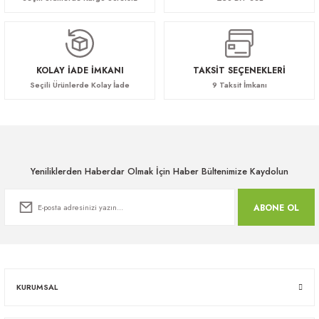
Gazel Toplantı Sandalyesi
57.200,00 TL
KOLAY İADE İMKANI
TAKSİT SEÇENEKLERİ
Seçili Ürünlerde Kolay İade
9 Taksit İmkanı
Yeniliklerden Haberdar Olmak İçin Haber Bültenimize Kaydolun
ABONE OL
KURUMSAL