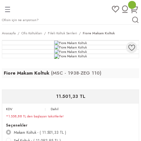
Geri Dön
Geri Dön
Geri Dön
Geri Dön
ları
rı
eri
Anasayfa
Ofis Koltukları
Fileli Koltuk Serileri
Fiore Makam Koltuk
arı
mları
eri
ileri
ımları
plar
ı
ukları
klar
Fiore Makam Koltuk
(MSC - 1938-ZEG 110)
r
11.501,33 TL
ımları
eri
KDV
Dahil
*1.558,88 TL den başlayan taksitlerle!
tukları
Seçenekler
Makam Koltuk - ( 11.501,33 TL )
saları
arı
Şef Koltuk - ( 11.092,95 TL )