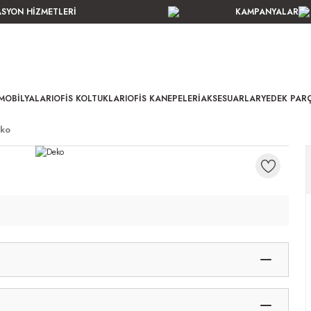
ASYON HİZMETLERİ
KAMPANYALAR
MOBILYALARI
OFIS KOLTUKLARI
OFIS KANEPELERI
AKSESUARLAR
YEDEK PAR
ko