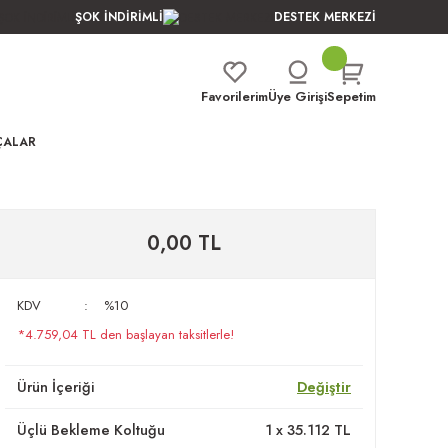
ŞOK İNDİRİMLİ
DESTEK MERKEZİ
Favorilerim
Üye Girişi
Sepetim
ÇALAR
0,00 TL
KDV
%10
*4.759,04 TL den başlayan taksitlerle!
Ürün İçeriği
Değiştir
Üçlü Bekleme Koltuğu
1
x
35.112
TL