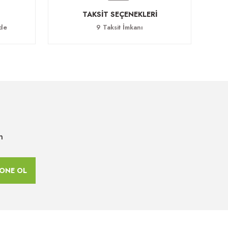
TAKSİT SEÇENEKLERİ
ade
9 Taksit İmkanı
n
ONE OL