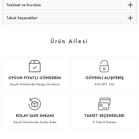
Teslimat ve Kurulum
Taksit Seçenekleri
Ürün Ailesi
Basra Makam Koltuk
Basra Toplantı Masası
Basra Kanepe
68.640,00 TL
183.040,00 TL
114.400,00 TL
UYGUN FİYATLI GÖNDERİM
GÜVENLİ ALIŞVERİŞ
Seçili Ürünlerde Kargo Ücretsiz
256 BİT SSL
Basra Toplantı Sandalyesi
57.200,00 TL
KOLAY İADE İMKANI
TAKSİT SEÇENEKLERİ
Seçili Ürünlerde Kolay İade
9 Taksit İmkanı