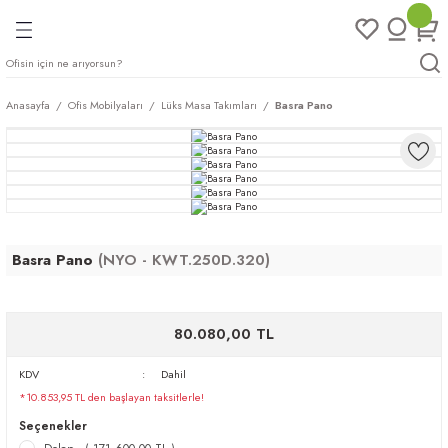
Geri Dön
Geri Dön
Geri Dön
Geri Dön
ları
rı
eri
Anasayfa
Ofis Mobilyaları
Lüks Masa Takımları
Basra Pano
arı
mları
eri
ileri
ımları
plar
ı
ukları
klar
Basra Pano
(NYO - KWT.250D.320)
r
ımları
eri
80.080,00 TL
tukları
KDV
Dahil
*10.853,95 TL den başlayan taksitlerle!
saları
arı
Seçenekler