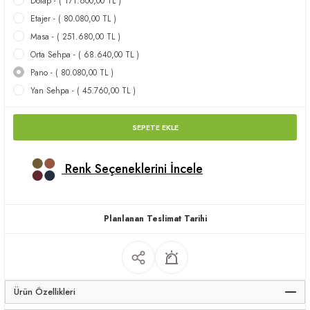
Dolap - ( 171.600,00 TL )
apları
Etajer - ( 80.080,00 TL )
Masa - ( 251.680,00 TL )
Orta Sehpa - ( 68.640,00 TL )
Pano - ( 80.080,00 TL )
Yan Sehpa - ( 45.760,00 TL )
meceler
SEPETE EKLE
saları
Renk Seçeneklerini İncele
Planlanan Teslimat Tarihi
Ürün Özellikleri