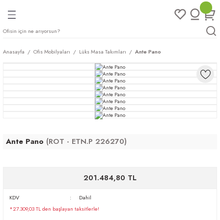
Geri Dön
Geri Dön
Geri Dön
Geri Dön
ları
rı
eri
Anasayfa
Ofis Mobilyaları
Lüks Masa Takımları
Ante Pano
arı
mları
eri
ileri
ımları
plar
ı
ukları
klar
r
Ante Pano
(ROT - ETN.P 226270)
ımları
eri
201.484,80 TL
tukları
KDV
Dahil
saları
arı
*27.309,03 TL den başlayan taksitlerle!