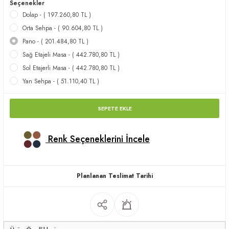
Seçenekler
apları
Dolap - ( 197.260,80 TL )
Orta Sehpa - ( 90.604,80 TL )
Pano - ( 201.484,80 TL )
Sağ Etajeli Masa - ( 442.780,80 TL )
Sol Etajerli Masa - ( 442.780,80 TL )
Yan Sehpa - ( 51.110,40 TL )
meceler
SEPETE EKLE
saları
Renk Seçeneklerini İncele
Planlanan Teslimat Tarihi