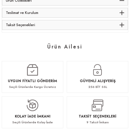
Ürün Özellikleri
Teslimat ve Kurulum
Taksit Seçenekleri
Ürün Ailesi
Ante Kanepe
79.622,40 TL
UYGUN FİYATLI GÖNDERİM
GÜVENLİ ALIŞVERİŞ
Seçili Ürünlerde Kargo Ücretsiz
256 BİT SSL
KOLAY İADE İMKANI
TAKSİT SEÇENEKLERİ
Seçili Ürünlerde Kolay İade
9 Taksit İmkanı