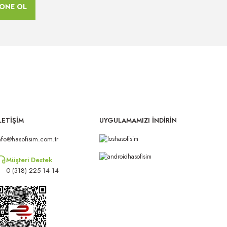
ONE OL
LETİŞİM
UYGULAMAMIZI İNDİRİN
nfo@hasofisim.com.tr
Müşteri Destek
0 (318) 225 14 14