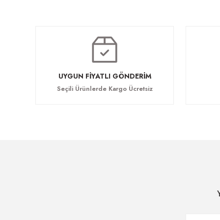
Andora Kanepe
Andora Toplantı Masası
97.785,60 TL
196.521,60 TL
UYGUN FİYATLI GÖNDERİM
Seçili Ürünlerde Kargo Ücretsiz