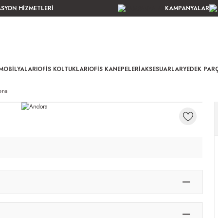
ASYON HİZMETLERİ
KAMPANYALAR
MOBILYALARI
OFIS KOLTUKLARI
OFIS KANEPELERI
AKSESUARLAR
YEDEK PAR
ra