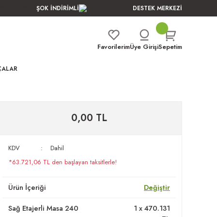
ŞOK İNDİRİMLİ
DESTEK MERKEZİ
Favorilerim
Üye Girişi
Sepetim
ÇALAR
0,00 TL
KDV
Dahil
*63.721,06 TL den başlayan taksitlerle!
Ürün İçeriği
Değiştir
Sağ Etajerli Masa 240
1
x
470.131